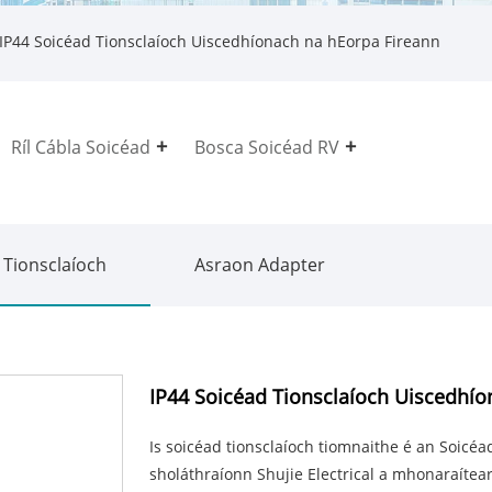
IP44 Soicéad Tionsclaíoch Uiscedhíonach na hEorpa Fireann
Ríl Cábla Soicéad
Bosca Soicéad RV
 Tionsclaíoch
Asraon Adapter
IP44 Soicéad Tionsclaíoch Uiscedhío
Is soicéad tionsclaíoch tiomnaithe é an Soicé
sholáthraíonn Shujie Electrical a mhonaraítea