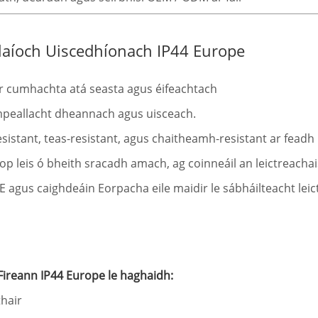
laíoch Uiscedhíonach IP44 Europe
r cumhachta atá seasta agus éifeachtach
impeallacht dheannach agus uisceach.
sistant, teas-resistant, agus chaitheamh-resistant ar feadh 
stop leis ó bheith sracadh amach, ag coinneáil an leictreach
CE agus caighdeáin Eorpacha eile maidir le sábháilteacht leic
Fireann IP44 Europe le haghaidh:
hair