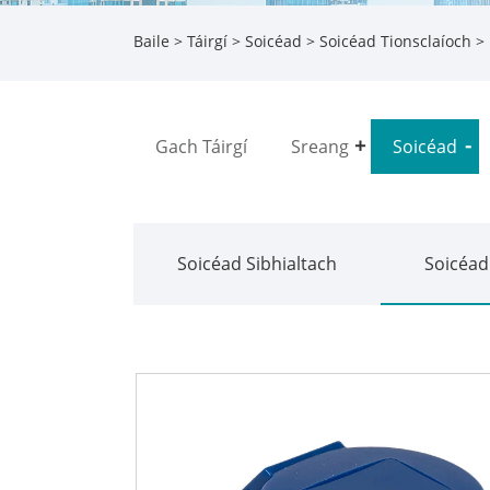
Baile
>
Táirgí
>
Soicéad
>
Soicéad Tionsclaíoch
> 
Gach Táirgí
Sreang
Soicéad
Soicéad Sibhialtach
Soicéad