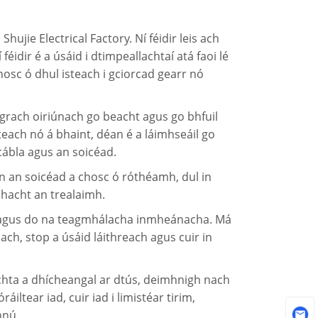
ujie Electrical Factory. Ní féidir leis ach
éidir é a úsáid i dtimpeallachtaí atá faoi lé
hosc ó dhul isteach i gciorcad gearr nó
grach oiriúnach go beacht agus go bhfuil
each nó á bhaint, déan é a láimhseáil go
cábla agus an soicéad.
n an soicéad a chosc ó róthéamh, dul in
mhacht an trealaimh.
sc agus do na teagmhálacha inmheánacha. Má
ach, stop a úsáid láithreach agus cuir in
chta a dhícheangal ar dtús, deimhnigh nach
iltear iad, cuir iad i limistéar tirim,
hnú.