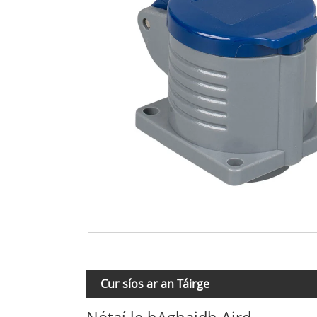
Cur síos ar an Táirge
Nótaí le hAghaidh Aird