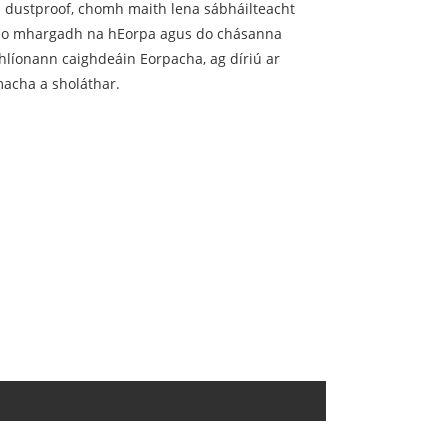
s dustproof, chomh maith lena sábháilteacht
 do mhargadh na hEorpa agus do chásanna
hlíonann caighdeáin Eorpacha, ag díriú ar
acha a sholáthar.