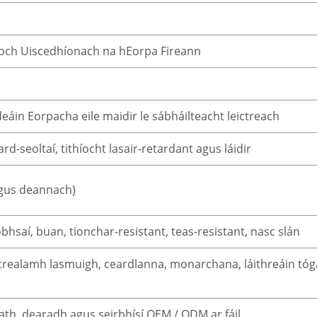
íoch Uiscedhíonach na hEorpa Fireann
deáin Eorpacha eile maidir le sábháilteacht leictreach
d-seoltaí, tithíocht lasair-retardant agus láidir
agus deannach)
saí, buan, tionchar-resistant, teas-resistant, nasc slán
, trealamh lasmuigh, ceardlanna, monarchana, láithreáin tó
dath, dearadh agus seirbhísí OEM / ODM ar fáil