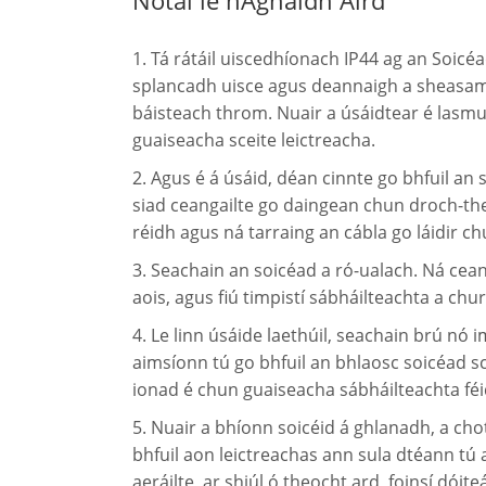
1. Tá rátáil uiscedhíonach IP44 ag an Soicéa
splancadh uisce agus deannaigh a sheasamh, ac
báisteach throm. Nuair a úsáidtear é lasmui
guaiseacha sceite leictreacha.
2. Agus é á úsáid, déan cinnte go bhfuil 
siad ceangailte go daingean chun droch-the
réidh agus ná tarraing an cábla go láidir c
3. Seachain an soicéad a ró-ualach. Ná ce
aois, agus fiú timpistí sábháilteachta a ch
4. Le linn úsáide laethúil, seachain brú 
aimsíonn tú go bhfuil an bhlaosc soicéad scá
ionad é chun guaiseacha sábháilteachta féi
5. Nuair a bhíonn soicéid á ghlanadh, a ch
bhfuil aon leictreachas ann sula dtéann tú ar
aeráilte, ar shiúl ó theocht ard, foinsí dói