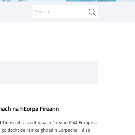
nach na hEorpa Fireann
ad Tionscail Uiscedhíonach Fireann IP44 Europe a
r go docht de réir caighdeáin Eorpacha. Tá sé