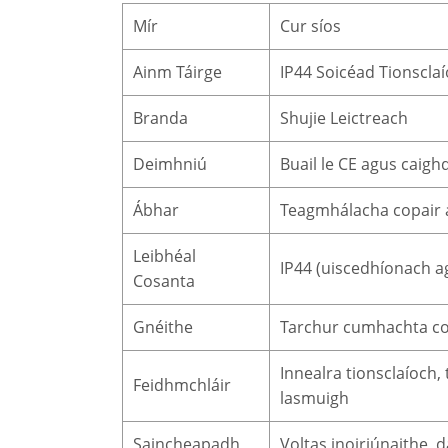
Mír
Cur síos
Ainm Táirge
IP44 Soicéad Tionscla
Branda
Shujie Leictreach
Deimhniú
Buail le CE agus caigh
Ábhar
Teagmhálacha copair ar
Leibhéal
IP44 (uiscedhíonach 
Cosanta
Gnéithe
Tarchur cumhachta cobh
Innealra tionsclaíoch
Feidhmchláir
lasmuigh
Saincheapadh
Voltas inoiriúnaithe, 