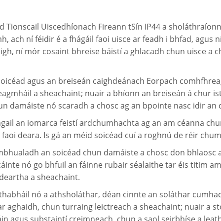
d Tionscail Uiscedhíonach Fireann tSín IP44 a sholáthraíonn Sh
h ní féidir é a fhágáil faoi uisce ar feadh i bhfad, agus ní f
gh, ní mór cosaint bhreise báistí a ghlacadh chun uisce a c
an soicéad agus an breiseán caighdeánach Eorpach comhfhrea
agmháil a sheachaint; nuair a bhíonn an breiseán á chur ist
hun damáiste nó scaradh a chosc ag an bpointe nasc idir an 
angail an iomarca feistí ardchumhachta ag an am céanna chu
ur faoi deara. Is gá an méid soicéad cuí a roghnú de réir chu
nó imbhualadh an soicéad chun damáiste a chosc don bhlao
inte nó go bhfuil an fáinne rubair séalaithe tar éis titim am
deartha a sheachaint.
othabháil nó a athsholáthar, déan cinnte an soláthar cumha
 aghaidh, chun turraing leictreach a sheachaint; nuair a stórá
teáin agus substaintí creimneach, chun a saol seirbhíse a leat