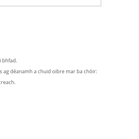
i bhfad.
ais ag déanamh a chuid oibre mar ba chóir:
treach.