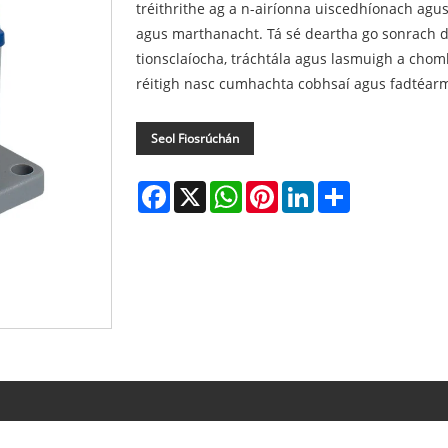
tréithrithe ag a n-airíonna uiscedhíonach agu
agus marthanacht. Tá sé deartha go sonrach
tionsclaíocha, tráchtála agus lasmuigh a chom
réitigh nasc cumhachta cobhsaí agus fadtéarm
Seol Fiosrúchán
Facebook
X
WhatsApp
Pinterest
LinkedIn
Share