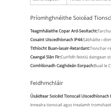
Príomhghnéithe Soicéad Tionsc
Teagmhálaithe Copar Ard-Seoltacht:
Tarchu
Cosaint Uiscedhíonach IP44:
Sábháilte i dt
Tithíocht Buan-lasair-Retardant:
Tionchar-re
Ceangal Slán Fir:
Cuirfidh feistiú daingean 
Comhlíonadh Caighdeán Eorpach:
Buail le 
Feidhmchláir
Úsáidtear Soicéid Tionscail Uiscedhíonach 
Innealra tionscail agus trealamh tromshaot