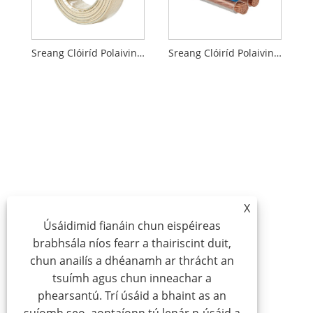
Sreang Clóiríd Polaivinile Dhíon HVV
Sreang Clóiríd Polaivinile RVV
X
Úsáidimid fianáin chun eispéireas
brabhsála níos fearr a thairiscint duit,
chun anailís a dhéanamh ar thrácht an
tsuímh agus chun inneachar a
phearsantú. Trí úsáid a bhaint as an