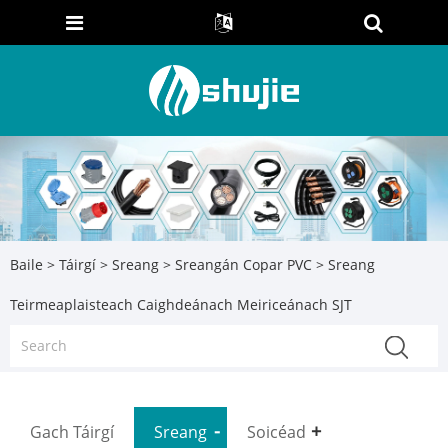
Baile
>
Táirgí
>
Sreang
>
Sreangán Copar PVC
> Sreang
Teirmeaplaisteach Caighdeánach Meiriceánach SJT
Gach Táirgí
Sreang
Soicéad