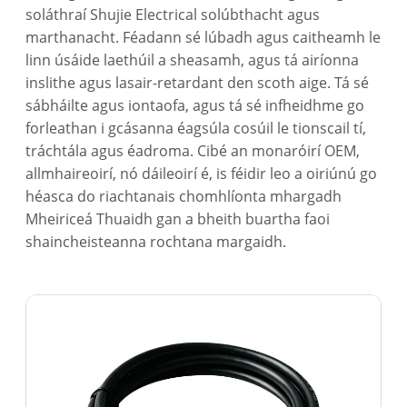
soláthraí Shujie Electrical solúbthacht agus
marthanacht. Féadann sé lúbadh agus caitheamh le
linn úsáide laethúil a sheasamh, agus tá airíonna
inslithe agus lasair-retardant den scoth aige. Tá sé
sábháilte agus iontaofa, agus tá sé infheidhme go
forleathan i gcásanna éagsúla cosúil le tionscail tí,
tráchtála agus éadroma. Cibé an monaróirí OEM,
allmhaireoirí, nó dáileoirí é, is féidir leo a oiriúnú go
héasca do riachtanais chomhlíonta mhargadh
Mheiriceá Thuaidh gan a bheith buartha faoi
shaincheisteanna rochtana margaidh.