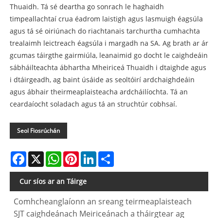
Thuaidh. Tá sé deartha go sonrach le haghaidh
timpeallachtaí crua éadrom laistigh agus lasmuigh éagsúla
agus tá sé oiriúnach do riachtanais tarchurtha cumhachta
trealaimh leictreach éagsúla i margadh na SA. Ag brath ar ár
gcumas táirgthe gairmiúla, leanaimid go docht le caighdeáin
sábháilteachta ábhartha Mheiriceá Thuaidh i dtaighde agus
i dtáirgeadh, ag baint úsáide as seoltóirí ardchaighdeáin
agus ábhair theirmeaplaisteacha ardcháilíochta. Tá an
ceardaíocht soladach agus tá an struchtúr cobhsaí.
Seol Fiosrúchán
Facebook
X
WhatsApp
Pinterest
LinkedIn
Share
Cur síos ar an Táirge
Comhcheanglaíonn an sreang teirmeaplaisteach
SJT caighdeánach Meiriceánach a tháirgtear ag