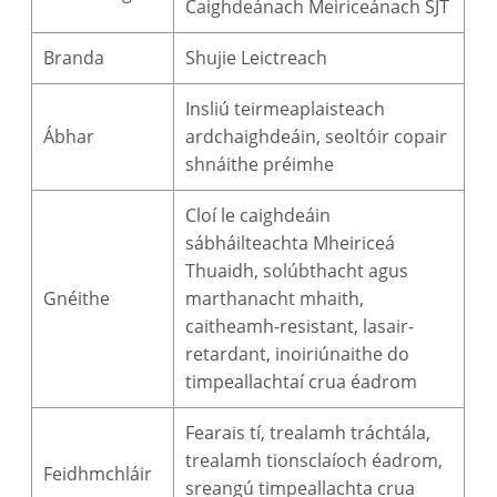
Caighdeánach Meiriceánach SJT
Branda
Shujie Leictreach
Insliú teirmeaplaisteach
Ábhar
ardchaighdeáin, seoltóir copair
shnáithe préimhe
Cloí le caighdeáin
sábháilteachta Mheiriceá
Thuaidh, solúbthacht agus
Gnéithe
marthanacht mhaith,
caitheamh-resistant, lasair-
retardant, inoiriúnaithe do
timpeallachtaí crua éadrom
Fearais tí, trealamh tráchtála,
trealamh tionsclaíoch éadrom,
Feidhmchláir
sreangú timpeallachta crua