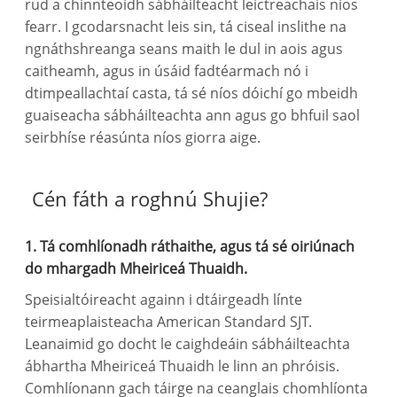
rud a chinnteoidh sábháilteacht leictreachais níos
fearr. I gcodarsnacht leis sin, tá ciseal inslithe na
ngnáthshreanga seans maith le dul in aois agus
caitheamh, agus in úsáid fadtéarmach nó i
dtimpeallachtaí casta, tá sé níos dóichí go mbeidh
guaiseacha sábháilteachta ann agus go bhfuil saol
seirbhíse réasúnta níos giorra aige.
Cén fáth a roghnú Shujie?
1. Tá comhlíonadh ráthaithe, agus tá sé oiriúnach
do mhargadh Mheiriceá Thuaidh.
Speisialtóireacht againn i dtáirgeadh línte
teirmeaplaisteacha American Standard SJT.
Leanaimid go docht le caighdeáin sábháilteachta
ábhartha Mheiriceá Thuaidh le linn an phróisis.
Comhlíonann gach táirge na ceanglais chomhlíonta