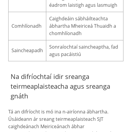
éadrom laistigh agus lasmuigh
Caighdeáin sábháilteachta
Comhlíonadh
ábhartha Mheiriceá Thuaidh a
chomhlíonadh
Sonraíochtaí saincheaptha, fad
Saincheapadh
agus pacáistiú
Na difríochtaí idir sreanga
teirmeaplaisteacha agus sreanga
gnáth
Tá an difríocht is mó ina n-airíonna ábhartha.
Úsáideann ár sreang teirmeaplaisteach SJT
caighdeánach Meiriceánach ábhar