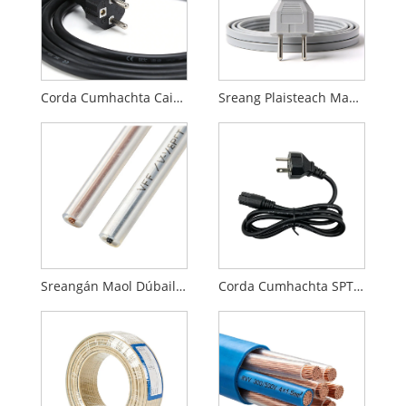
Corda Cumhachta Caighdeánach Eorpach CE
Sreang Plaisteach Maol Caighdeánach Eorpach
Sreangán Maol Dúbailte Inslithe PVC ar stíl na Seapáine (VFF/VHF)
Corda Cumhachta SPT Caighdeánach Meiriceánach