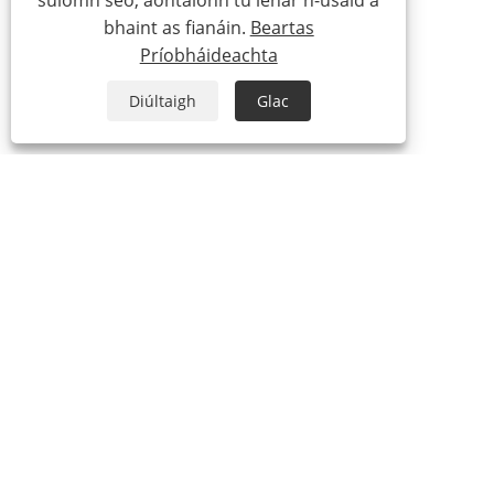
suíomh seo, aontaíonn tú lenár n-úsáid a
bhaint as fianáin.
Beartas
Príobháideachta
Diúltaigh
Glac
+86-574-63440033
sales.shujie@163.com