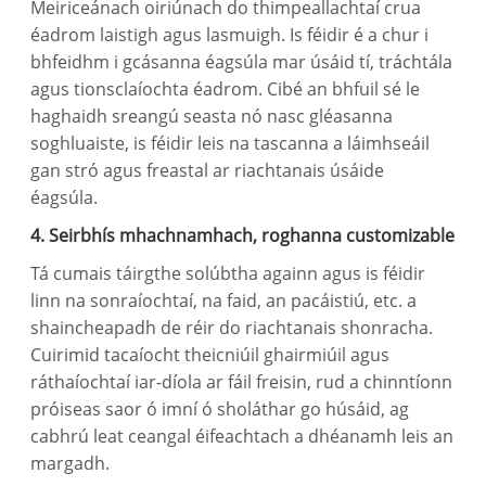
Meiriceánach oiriúnach do thimpeallachtaí crua
éadrom laistigh agus lasmuigh. Is féidir é a chur i
bhfeidhm i gcásanna éagsúla mar úsáid tí, tráchtála
agus tionsclaíochta éadrom. Cibé an bhfuil sé le
haghaidh sreangú seasta nó nasc gléasanna
soghluaiste, is féidir leis na tascanna a láimhseáil
gan stró agus freastal ar riachtanais úsáide
éagsúla.
4. Seirbhís mhachnamhach, roghanna customizable
Tá cumais táirgthe solúbtha againn agus is féidir
linn na sonraíochtaí, na faid, an pacáistiú, etc. a
shaincheapadh de réir do riachtanais shonracha.
Cuirimid tacaíocht theicniúil ghairmiúil agus
ráthaíochtaí iar-díola ar fáil freisin, rud a chinntíonn
próiseas saor ó imní ó sholáthar go húsáid, ag
cabhrú leat ceangal éifeachtach a dhéanamh leis an
margadh.