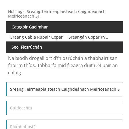
Hot Tags: Sreang Teirmeaplaisteach Caighdeánach
Meiriceánach SJT
Catagóir Gaolmhar
Sreang Cábla Rubair Copar
Sreangán Copar PVC
Seol Fiosrúchán
Ná bíodh drogall ort d’fhiosrúchán a thabhairt san
fhoirm thíos. Tabharfaimid freagra duit i 24 uair an
chloig.