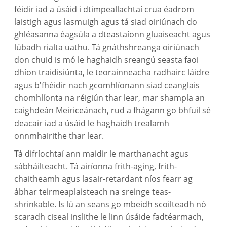
féidir iad a úsáid i dtimpeallachtaí crua éadrom
laistigh agus lasmuigh agus tá siad oiriúnach do
ghléasanna éagsúla a dteastaíonn gluaiseacht agus
lúbadh rialta uathu. Tá gnáthshreanga oiriúnach
don chuid is mó le haghaidh sreangú seasta faoi
dhíon traidisiúnta, le teorainneacha radhairc láidre
agus b'fhéidir nach gcomhlíonann siad ceanglais
chomhlíonta na réigiún thar lear, mar shampla an
caighdeán Meiriceánach, rud a fhágann go bhfuil sé
deacair iad a úsáid le haghaidh trealamh
onnmhairithe thar lear.
Tá difríochtaí ann maidir le marthanacht agus
sábháilteacht. Tá airíonna frith-aging, frith-
chaitheamh agus lasair-retardant níos fearr ag
ábhar teirmeaplaisteach na sreinge teas-
shrinkable. Is lú an seans go mbeidh scoilteadh nó
scaradh ciseal inslithe le linn úsáide fadtéarmach,