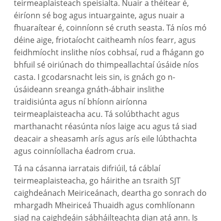
teirmeaplaisteach speisialta. Nuair a théitear é,
éiríonn sé bog agus intuargainte, agus nuair a
fhuaraítear é, coinníonn sé cruth seasta. Tá níos mó
déine aige, friotaíocht caitheamh níos fearr, agus
feidhmíocht inslithe níos cobhsaí, rud a fhágann go
bhfuil sé oiriúnach do thimpeallachtaí úsáide níos
casta. I gcodarsnacht leis sin, is gnách go n-
úsáideann sreanga gnáth-ábhair inslithe
traidisiúnta agus ní bhíonn airíonna
teirmeaplaisteacha acu. Tá solúbthacht agus
marthanacht réasúnta níos laige acu agus tá siad
deacair a sheasamh arís agus arís eile lúbthachta
agus coinníollacha éadrom crua.
Tá na cásanna iarratais difriúil, tá cáblaí
teirmeaplaisteacha, go háirithe an tsraith SJT
caighdeánach Meiriceánach, deartha go sonrach do
mhargadh Mheiriceá Thuaidh agus comhlíonann
siad na caighdeáin sábháilteachta dian atá ann. Is