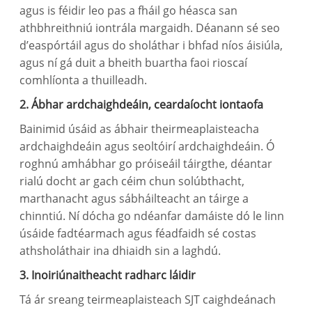
agus is féidir leo pas a fháil go héasca san
athbhreithniú iontrála margaidh. Déanann sé seo
d’easpórtáil agus do sholáthar i bhfad níos áisiúla,
agus ní gá duit a bheith buartha faoi rioscaí
comhlíonta a thuilleadh.
2. Ábhar ardchaighdeáin, ceardaíocht iontaofa
Bainimid úsáid as ábhair theirmeaplaisteacha
ardchaighdeáin agus seoltóirí ardchaighdeáin. Ó
roghnú amhábhar go próiseáil táirgthe, déantar
rialú docht ar gach céim chun solúbthacht,
marthanacht agus sábháilteacht an táirge a
chinntiú. Ní dócha go ndéanfar damáiste dó le linn
úsáide fadtéarmach agus féadfaidh sé costas
athsholáthair ina dhiaidh sin a laghdú.
3. Inoiriúnaitheacht radharc láidir
Tá ár sreang teirmeaplaisteach SJT caighdeánach