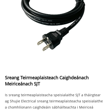
Sreang Teirmeaplaisteach Caighdeánach
Meiriceánach SJT
Is sreang teirmeaplaisteacha speisialaithe SJT a tháirgtear
ag Shujie Electrical sreang teirmeaplaisteacha speisialaithe
a chomhlíonann caighdeáin sábháilteachta i Meiriceá